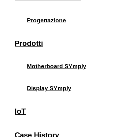
Progettazione
Prodotti
Motherboard SYmply
Display SYmply
IoT
Case History