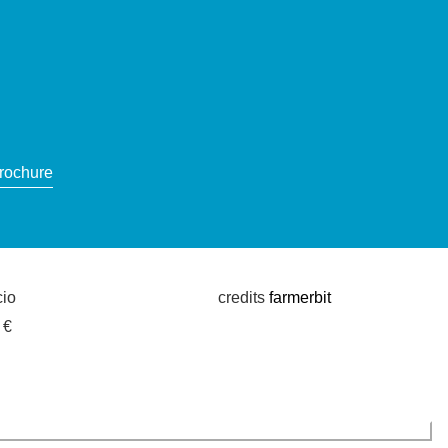
brochure
cio
credits
farmerbit
 €