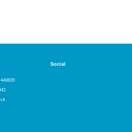
Social
 448839
842
.it