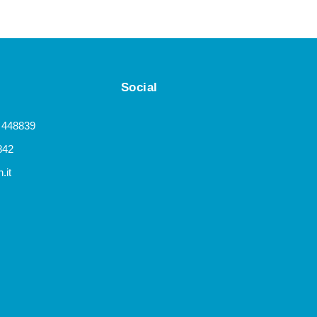
Social
 448839
842
.it