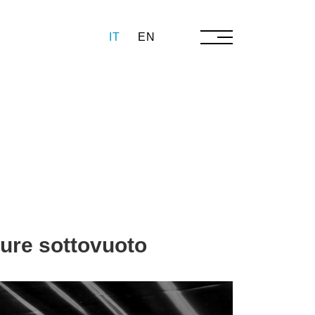
IT
EN
ture sottovuoto