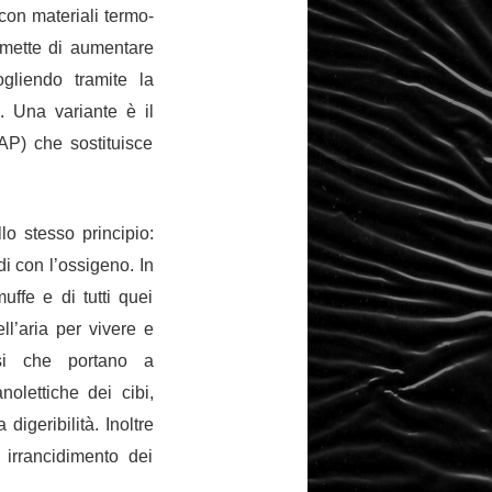
e con materiali termo-
rmette di
aumentare
ogliendo tramite la
. Una variante è il
AP) che sostituisce
o stesso principio:
i con l’ossigeno. In
uffe e di tutti quei
l’aria per vivere e
ssi che portano a
anolettiche
dei cibi,
 digeribilità. Inoltre
 irrancidimento dei