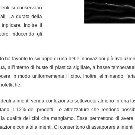
menti si conservano
ali. La durata della
triplicare. Inoltre
il
pore
, riducendo gli
o ha favorito lo sviluppo di una delle innovazioni più rivoluzio
a, all’interno di buste di plastica sigillate, a basse temperat
re in modo uniformemente il cibo. Inoltre, eliminando l’aria
nolettiche.
degli alimenti venga confezionato sottovuoto
almeno in una fas
ntano il 12%
dei prodotti. Le attrezzature che rendono possib
 la qualità dei cibi che mangiamo. Esse permettono di avere i
inazione
con altri alimenti. Ci consentono di assaporare alimenti p