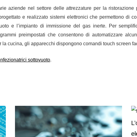
ie aziende nel settore delle attrezzature per la ristorazione 
progettato e realizzato
sistemi elettronici che permettono di con
oto e l’impianto di immissione del gas inerte. Per semplific
ogrammi preimpostati che consentono di automatizzare alcun
er la cucina, gli apparecchi dispongono
comandi touch screen
fac
onfezionatrici sottovuoto
.
L
el