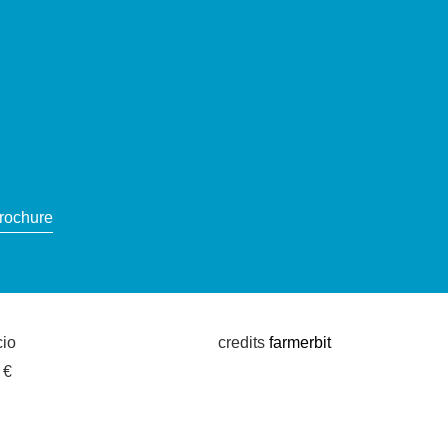
brochure
cio
credits
farmerbit
 €