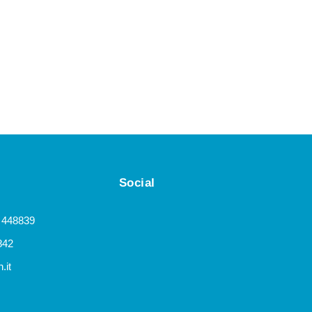
Social
 448839
842
.it