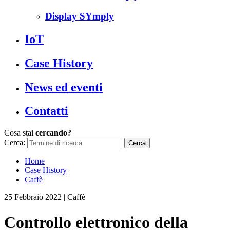
Display SYmply
IoT
Case History
News ed eventi
Contatti
Cosa stai
cercando?
Cerca:
Home
Case History
Caffè
25 Febbraio 2022
|
Caffè
Controllo elettronico della