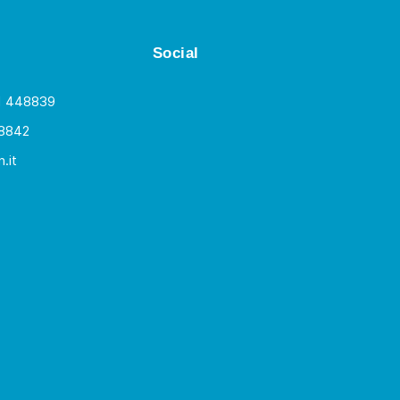
Social
1 448839
8842
.it