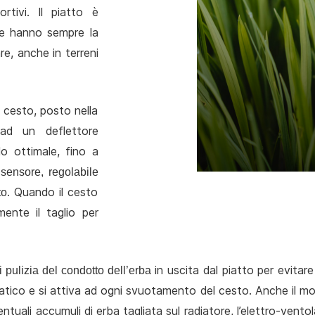
rtivi. Il piatto è
ote hanno sempre la
re, anche in terreni
n cesto, posto nella
 ad un deflettore
do ottimale, fino a
sensore, regolabile
. Quando il cesto
to
ente il taglio per
in uscita dal piatto per evitar
 pulizia del condotto dell’erba
atico e si attiva ad ogni svuotamento del cesto. Anche il m
ntuali accumuli di erba tagliata sul radiatore, l’elettro-vent