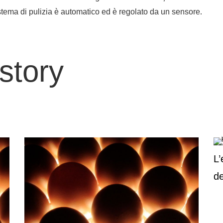
.
stema di pulizia è automatico ed è regolato da un sensore
istory
L’
de