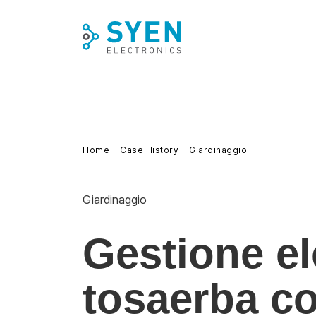
Skip
to
content
Home
Case History
Giardinaggio
Giardinaggio
Gestione ele
tosaerba c