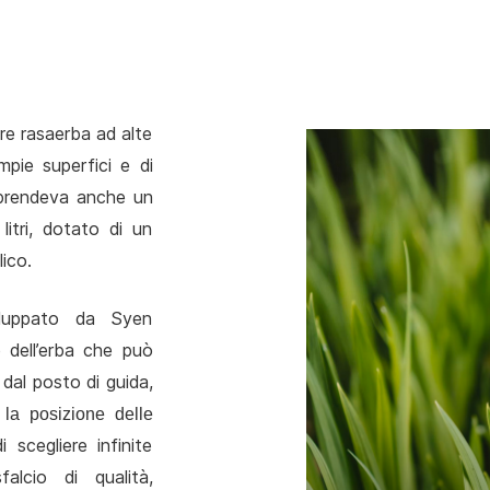
ore rasaerba ad alte
mpie superfici e di
omprendeva anche un
litri, dotato di un
ico.
viluppato da Syen
o dell’erba che può
dal posto di guida,
 la posizione delle
scegliere infinite
lcio di qualità,